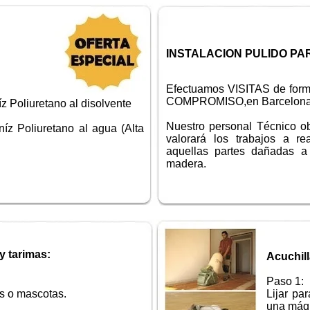
INSTALACION PULIDO P
Efectuamos VISITAS de f
COMPROMISO,en Barcelona y
z Poliuretano al disolvente
Nuestro personal Técnico ob
íz Poliuretano al agua (Alta
valorará los trabajos a re
aquellas partes dañadas a
madera.
y tarimas:
Acuchill
Paso 1:
s o mascotas.
Lijar par
una máqu