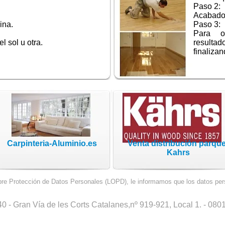
Paso 2:
Acabado 
ina.
Paso 3:
Para ob
el sol u otra.
resulta
finaliza
Carpinteria-Aluminio.es
Venta distribución parque
Kahrs
re Protección de Datos Personales (LOPD), le informamos que los datos perso
0 - Gran Vía de les Corts Catalanes,nº 919-921, Local 1. - 08