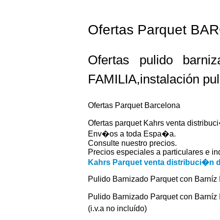
Ofertas Parquet BA
Ofertas pulido barn
FAMILIA,instalación pul
Ofertas Parquet Barcelona
Ofertas parquet Kahrs venta distribuc
Env�os a toda Espa�a.
Consulte nuestro precios.
Precios especiales a particulares e ind
Kahrs Parquet venta distribuci�n d
Pulido Barnizado Parquet con Barníz 
Pulido Barnizado Parquet con Barníz P
(i.v.a no incluído)