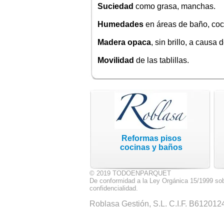
Suciedad
como grasa, manchas.
Humedades
en áreas de baño, coc
Madera opaca
, sin brillo, a causa d
Movilidad
de las tablillas.
Reformas pisos
cocinas y baños
© 2019 TODOENPARQUET
De conformidad a la Ley Orgánica 15/1999 sob
confidencialidad.
Roblasa Gestión, S.L. C.I.F. B6120124