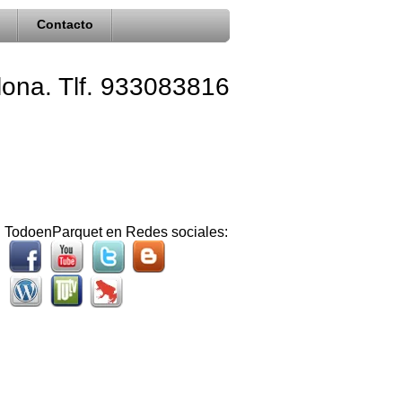
Contacto
elona. Tlf. 933083816
TodoenParquet en Redes sociales: