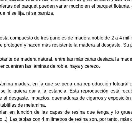
rtas del parquet pueden variar mucho en el parquet flotante, e
e ni se lija, ni se barniza.
 está compuesto de tres paneles de madera noble de 2 a 4 milí
 protegen y hacen más resistente la madera al desgaste. Su pr
lotante de madera natural, entre las más caras destaca la madera
encuentran las láminas de roble, haya y cerezo.
lámina madera en la que se pega una reproducción fotográfi
ue se le quiera dar a la estancia. Esta reproducción está rec
e al desgaste, impactos, quemaduras de cigarros y exposición a
 tablillas de melamina.
arían en función de las capas de resina que tenga y lo grue
..). Las tablas con 4 milímetros de resina son, por tanto, más